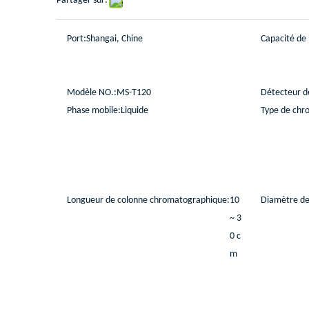
Partager sur:
Port:
Shangai, Chine
Capacité de 
Modèle NO.:
MS-T120
Détecteur d
Phase mobile:
Liquide
Type de chr
Longueur de colonne chromatographique:
10
Diamètre de
~ 3
0 c
m