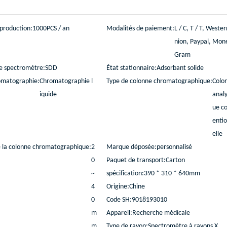
production:
1000PCS / an
Modalités de paiement:
L / C, T / T, Weste
nion, Paypal, Mon
Gram
e spectromètre:
SDD
État stationnaire:
Adsorbant solide
omatographie:
Chromatographie l
Type de colonne chromatographique:
Colo
iquide
analy
ue c
enti
elle
 la colonne chromatographique:
2
Marque déposée:
personnalisé
0
Paquet de transport:
Carton
~
spécification:
390 * 310 * 640mm
4
Origine:
Chine
0
Code SH:
9018193010
m
Appareil:
Recherche médicale
m
Type de rayon:
Spectromètre à rayons X