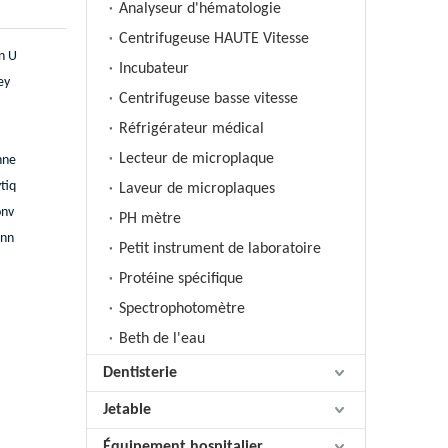
Analyseur d'hématologie
Centrifugeuse HAUTE Vitesse
rn U
Incubateur
ey
Centrifugeuse basse vitesse
Réfrigérateur médical
Lecteur de microplaque
nne
tiq
Laveur de microplaques
onv
PH mètre
onn
Petit instrument de laboratoire
Protéine spécifique
Spectrophotomètre
Beth de l'eau
Dentisterie
Jetable
Équipement hospitalier