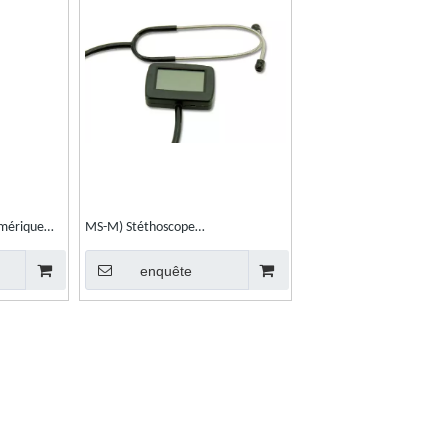
mérique
MS-M) Stéthoscope
 visuel
multifonctionnel réglable
enquête
multifonctionnel médical